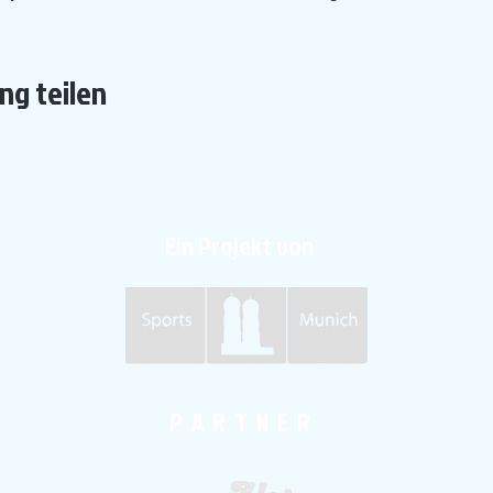
ng teilen
Ein Projekt von
P A R T N E R