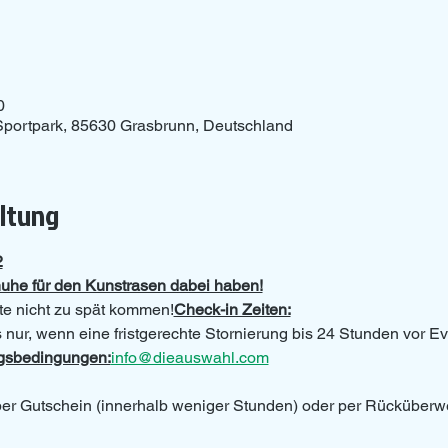
0
portpark, 85630 Grasbrunn, Deutschland
altung
2
uhe für den Kunstrasen dabei haben!
itte nicht zu spät kommen!
Check-in Zeiten:
s nur, wenn eine fristgerechte Stornierung bis 24 Stunden vor Ev
ngsbedingungen:
info@dieauswahl.com
 per Gutschein (innerhalb weniger Stunden) oder per Rücküberw