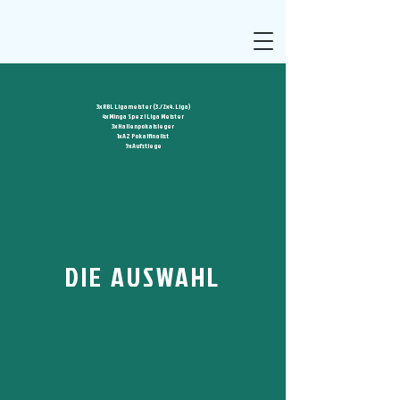
3x RBL Ligameister (3./2x4. Liga)
4x Minga Spezl Liga Meister
3x Hallenpokalsieger
1x AZ Pokalfinalist
5x Aufstiege
DIE AUSWAHL