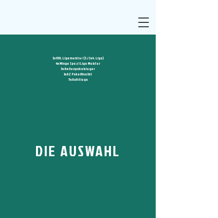
3x RBL Ligameister (3./2x4. Liga)
4x Minga Spezl Liga Meister
3x Hallenpokalsieger
1x AZ Pokalfinalist
5x Aufstiege
DIE AUSWAHL