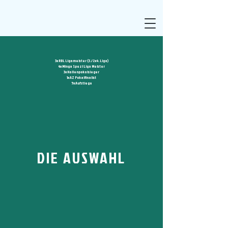
3x RBL Ligameister (3./2x4. Liga)
4x Minga Spezl Liga Meister
3x Hallenpokalsieger
1x AZ Pokalfinalist
5x Aufstiege
DIE AUSWAHL