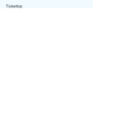
Tickettyp
Funktionsteam/Staff Ticket
Mehr Infos
Preis
0,00 €
Diese Veranstaltung teilen
Ein Projekt von