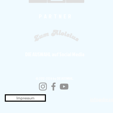
P A R T N E R
DIE AUSWAHL auf Social Media
© 2012-2026 by DIE AUSWAHL.
Impressum
info@diea