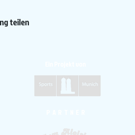
ng teilen
Ein Projekt von
P A R T N E R