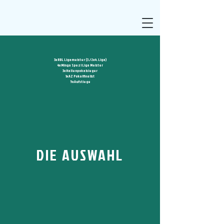
3x RBL Ligameister (3./2x4. Liga)
4x Minga Spezl Liga Meister
3x Hallenpokalsieger
1x AZ Pokalfinalist
5x Aufstiege
DIE AUSWAHL