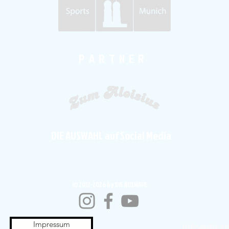
P A R T N E R
DIE AUSWAHL auf Social Media
© 2012-2026 by DIE AUSWAHL.
Impressum
info@diea