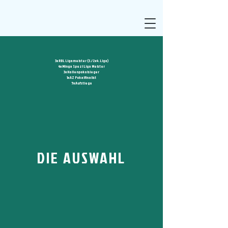
3x RBL Ligameister (3./2x4. Liga)
4x Minga Spezl Liga Meister
3x Hallenpokalsieger
1x AZ Pokalfinalist
5x Aufstiege
DIE AUSWAHL