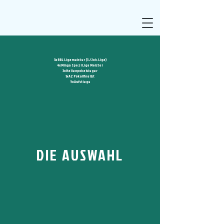
3x RBL Ligameister (3./2x4. Liga)
4x Minga Spezl Liga Meister
3x Hallenpokalsieger
1x AZ Pokalfinalist
5x Aufstiege
DIE AUSWAHL