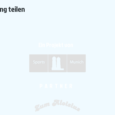
ng teilen
Ein Projekt von
P A R T N E R