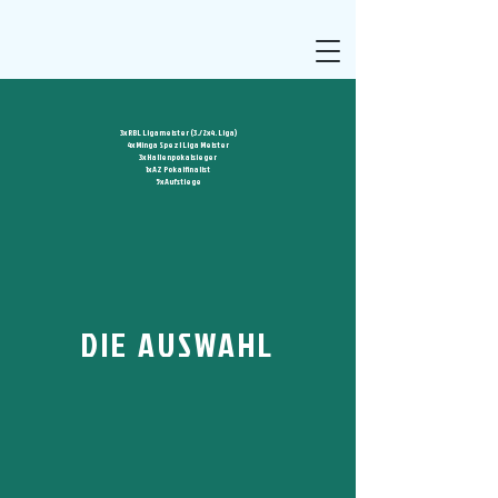
3x RBL Ligameister (3./2x4. Liga)
4x Minga Spezl Liga Meister
3x Hallenpokalsieger
1x AZ Pokalfinalist
5x Aufstiege
DIE AUSWAHL