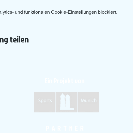
tics- und funktionalen Cookie-Einstellungen blockiert.
ng teilen
Ein Projekt von
P A R T N E R