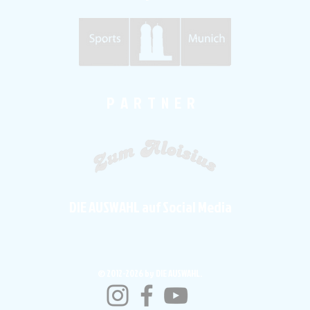
P A R T N E R
DIE AUSWAHL auf Social Media
© 2012-2026 by DIE AUSWAHL.