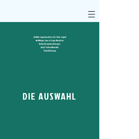
3x RBL Ligameister (3./2x4. Liga)
4x Minga Spezl Liga Meister
3x Hallenpokalsieger
1x AZ Pokalfinalist
5x Aufstiege
DIE AUSWAHL