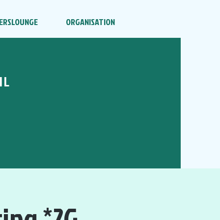
ERSLOUNGE
ORGANISATION
HL
sing *2G