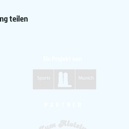
ng teilen
Ein Projekt von
P A R T N E R