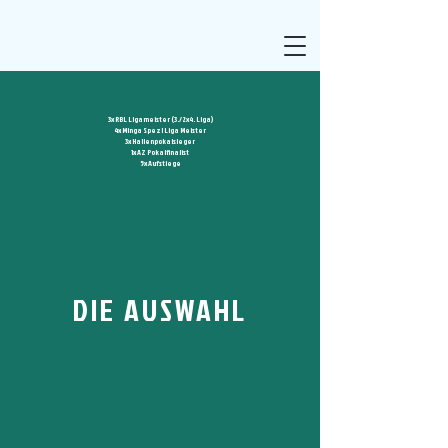
3x RBL Ligameister (3./2x4. Liga)
4x Minga Spezl Liga Meister
3x Hallenpokalsieger
1x AZ Pokalfinalist
5x Aufstiege
DIE AUSWAHL