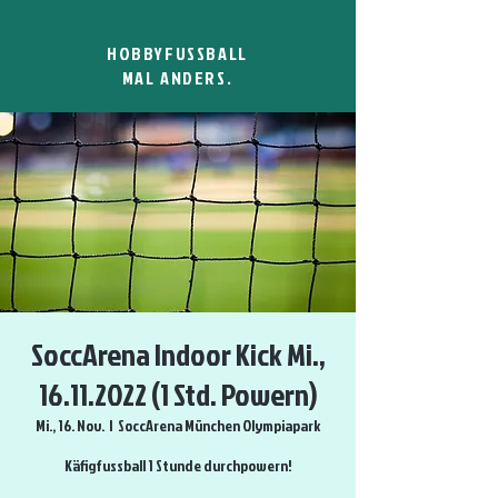
HOBBYFUSSBALL
MAL ANDERS.
SoccArena Indoor Kick Mi.,
16.11.2022 (1 Std. Powern)
Mi., 16. Nov.
  |  
SoccArena München Olympiapark
Käfigfussball 1 Stunde durchpowern!