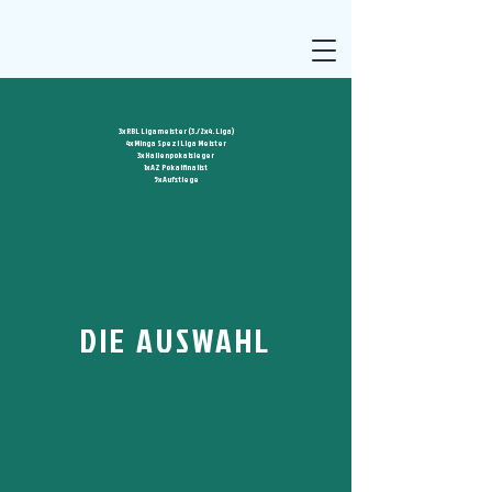
3x RBL Ligameister (3./2x4. Liga)
4x Minga Spezl Liga Meister
3x Hallenpokalsieger
1x AZ Pokalfinalist
5x Aufstiege
DIE AUSWAHL