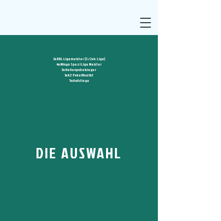
3x RBL Ligameister (3./2x4. Liga)
4x Minga Spezl Liga Meister
3x Hallenpokalsieger
1x AZ Pokalfinalist
5x Aufstiege
DIE AUSWAHL