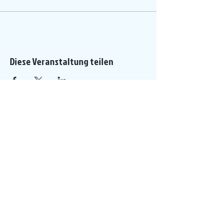
Diese Veranstaltung teilen
Ein Projekt von
P A R T N E R