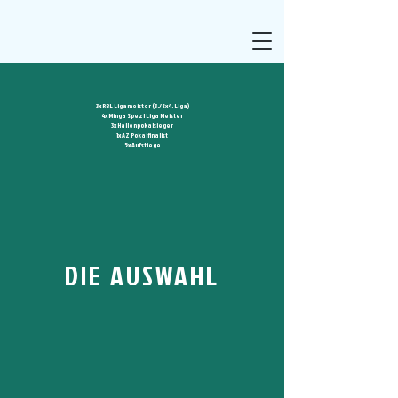
3x RBL Ligameister (3./2x4. Liga)
4x Minga Spezl Liga Meister
3x Hallenpokalsieger
1x AZ Pokalfinalist
5x Aufstiege
DIE AUSWAHL