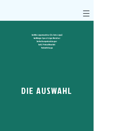
3x RBL Ligameister (3./2x4. Liga)
4x Minga Spezl Liga Meister
3x Hallenpokalsieger
1x AZ Pokalfinalist
5x Aufstiege
DIE AUSWAHL