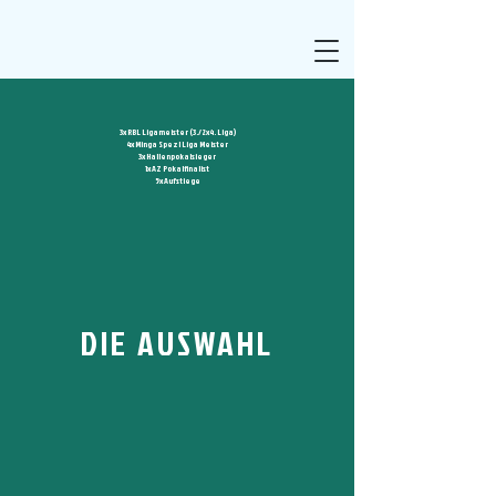
3x RBL Ligameister (3./2x4. Liga)
4x Minga Spezl Liga Meister
3x Hallenpokalsieger
1x AZ Pokalfinalist
5x Aufstiege
DIE AUSWAHL