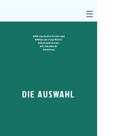
3x RBL Ligameister (3./2x4. Liga)
4x Minga Spezl Liga Meister
3x Hallenpokalsieger
1x AZ Pokalfinalist
5x Aufstiege
DIE AUSWAHL