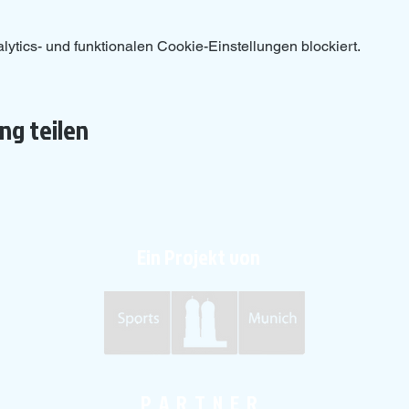
tics- und funktionalen Cookie-Einstellungen blockiert.
ng teilen
Ein Projekt von
P A R T N E R