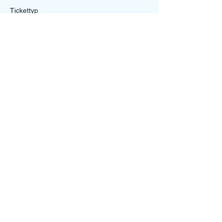
Tickettyp
Funktionsteam/Staff Ticket
Mehr Infos
Preis
0,00 €
Diese Veranstaltung teilen
Ein Projekt von