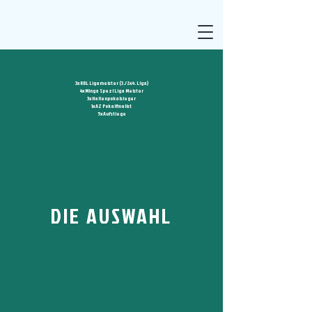
3x RBL Ligameister (3./2x4. Liga)
4x Minga Spezl Liga Meister
3x Hallenpokalsieger
1x AZ Pokalfinalist
5x Aufstiege
DIE AUSWAHL