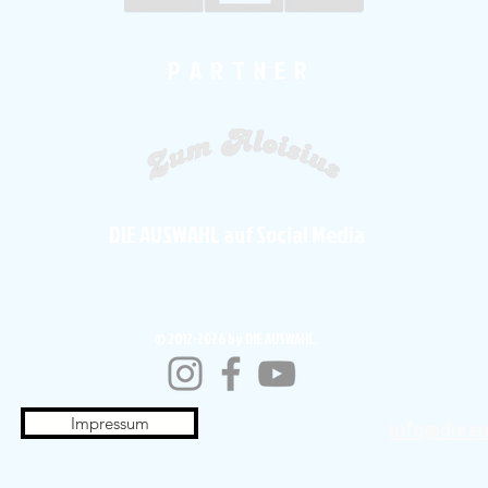
P A R T N E R
DIE AUSWAHL auf Social Media
© 2012-2026 by DIE AUSWAHL.
Impressum
info@diea