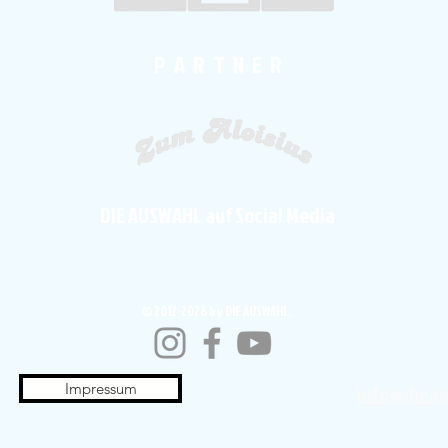
P A R T N E R
DIE AUSWAHL auf Social Media
© 2012-2026 by DIE AUSWAHL.
Impressum
info@diea