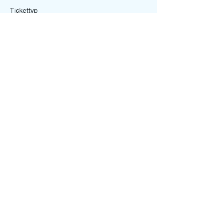
Tickettyp
Funktionsteam/Staff Ticket
Mehr Infos
Preis
0,00 €
Diese Veranstaltung teilen
Ein Projekt von