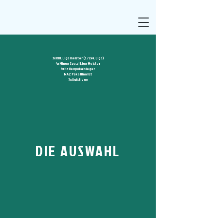
3x RBL Ligameister (3./2x4. Liga)
4x Minga Spezl Liga Meister
3x Hallenpokalsieger
1x AZ Pokalfinalist
5x Aufstiege
DIE AUSWAHL