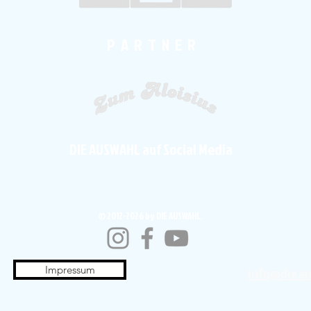
P A R T N E R
DIE AUSWAHL auf Social Media
© 2012-2026 by DIE AUSWAHL.
Impressum
info@diea