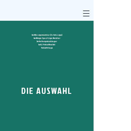
3x RBL Ligameister (3./2x4. Liga)
4x Minga Spezl Liga Meister
3x Hallenpokalsieger
1x AZ Pokalfinalist
5x Aufstiege
DIE AUSWAHL