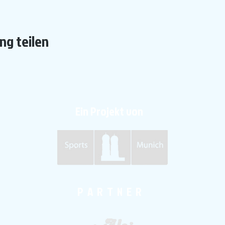
ng teilen
Ein Projekt von
P A R T N E R