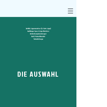
3x RBL Ligameister (3./2x4. Liga)
4x Minga Spezl Liga Meister
3x Hallenpokalsieger
1x AZ Pokalfinalist
5x Aufstiege
DIE AUSWAHL