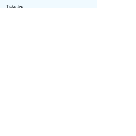
Tickettyp
Funktionsteam/Staff Ticket
Mehr Infos
Preis
0,00 €
Diese Veranstaltung teilen
Ein Projekt von