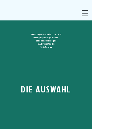
3x RBL Ligameister (3./2x4. Liga)
4x Minga Spezl Liga Meister
3x Hallenpokalsieger
1x AZ Pokalfinalist
5x Aufstiege
DIE AUSWAHL