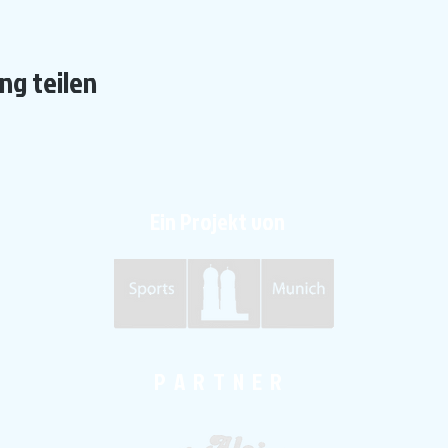
ng teilen
Ein Projekt von
P A R T N E R