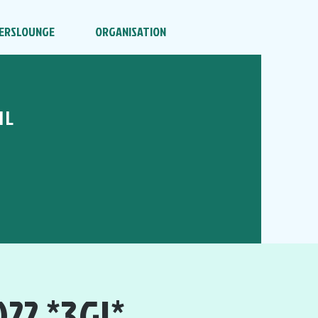
ERSLOUNGE
ORGANISATION
HL
22 *3G!*