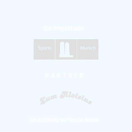
Ein Projekt von
P A R T N E R
DIE AUSWAHL auf Social Media