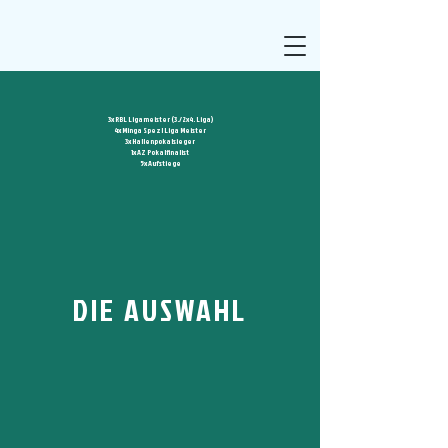
3x RBL Ligameister (3./2x4. Liga)
4x Minga Spezl Liga Meister
3x Hallenpokalsieger
1x AZ Pokalfinalist
5x Aufstiege
DIE AUSWAHL