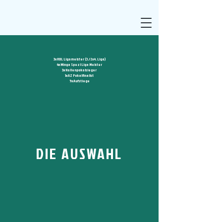
3x RBL Ligameister (3./2x4. Liga)
4x Minga Spezl Liga Meister
3x Hallenpokalsieger
1x AZ Pokalfinalist
5x Aufstiege
DIE AUSWAHL