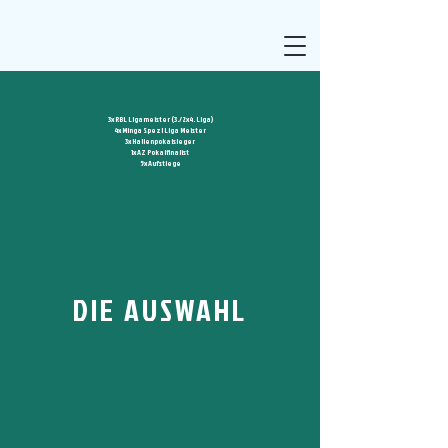
3x RBL Ligameister (3./2x4. Liga)
4x Minga Spezl Liga Meister
3x Hallenpokalsieger
1x AZ Pokalfinalist
5x Aufstiege
DIE AUSWAHL