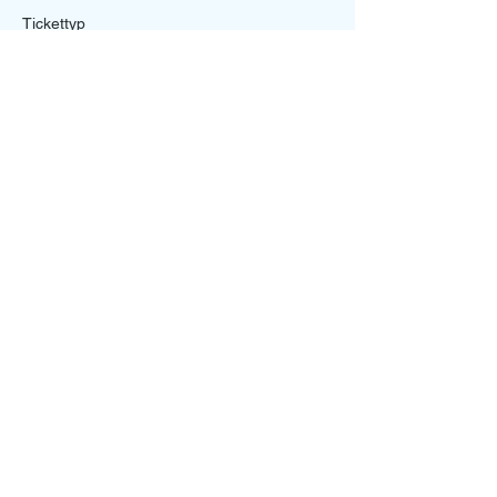
Tickettyp
Funktionsteam/Staff Ticket
Mehr Infos
Preis
0,00 €
Diese Veranstaltung teilen
Ein Projekt von