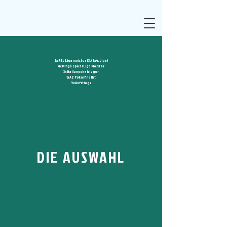
3x RBL Ligameister (3./2x4. Liga)
4x Minga Spezl Liga Meister
3x Hallenpokalsieger
1x AZ Pokalfinalist
5x Aufstiege
DIE AUSWAHL