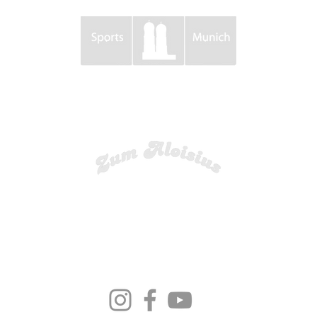
P A R T N E R
DIE AUSWAHL auf Social Media
© 2012-2026 by DIE AUSWAHL.