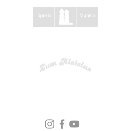
P A R T N E R
DIE AUSWAHL auf Social Media
© 2012-2026 by DIE AUSWAHL.