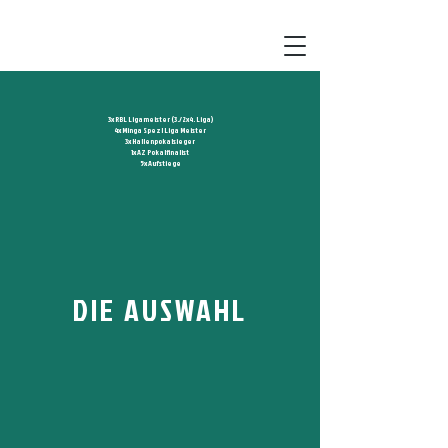
3x RBL Ligameister (3./2x4. Liga)
4x Minga Spezl Liga Meister
3x Hallenpokalsieger
1x AZ Pokalfinalist
5x Aufstiege
DIE AUSWAHL