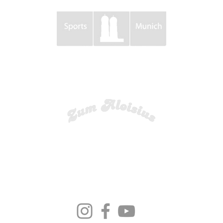
P A R T N E R
DIE AUSWAHL auf Social Media
© 2012-2026 by DIE AUSWAHL.