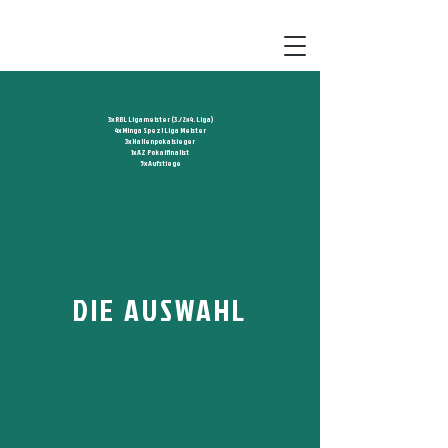
3x RBL Ligameister (3./2x4. Liga)
4x Minga Spezl Liga Meister
3x Hallenpokalsieger
1x AZ Pokalfinalist
5x Aufstiege
DIE AUSWAHL