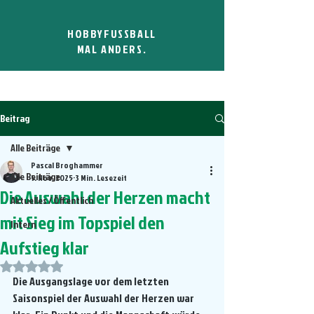
HOBBYFUSSBALL
MAL ANDERS.
Beitrag
Alle Beiträge
Pascal Broghammer
Alle Beiträge
5. Nov. 2025
3 Min. Lesezeit
Die Auswahl der Herzen macht
Aktuelles / Öffentlich
mit Sieg im Topspiel den
Intern
Aufstieg klar
Mit NaN von 5 Sternen bewertet.
Die Ausgangslage vor dem letzten 
Saisonspiel der Auswahl der Herzen war 